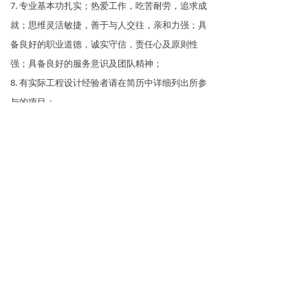
7. 专业基本功扎实；热爱工作，吃苦耐劳，追求成
就；思维灵活敏捷，善于与人交往，亲和力强；具
备良好的职业道德，诚实守信，责任心及原则性
强；具备良好的服务意识及团队精神；
8. 有实际工程设计经验者请在简历中详细列出所参
与的项目；
9. 工作地点：上海闵行区。
优先条件：
1. 可立即到岗者优先考虑；
2. 英语精通，听说读写流利者优先考虑；
具有相关工作经验者优先考虑。
3.
上一篇：
无
ꂃ